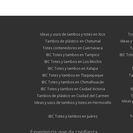
Ideas y usos de tambos y totes en Xico
To
Tambos de plástico en Chetumal
Ideas y
Totes contenedores en Cuernavaca
T
IBC Totes y tambos en Tampico
IBC Tot
IBC Totes y tambos en Los Mochis
IBC Totes y tambos en Xalapa
IBC Totes y tambos en Tlaquepaque
Ta
IBC Totes y tambos en Chimalhuacán
IBC Totes y tambos en Ciudad Victoria
I
Tambos de plástico en Ciudad del Carmen
T
Ideas 
Ideas y usos de tambos y totes en Hermosillo
IBC Totes y tambos en Juárez
T
Experiencia que da confianza