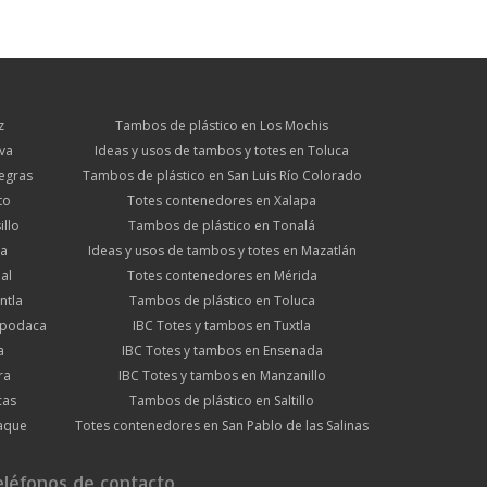
z
Tambos de plástico en Los Mochis
va
Ideas y usos de tambos y totes en Toluca
egras
Tambos de plástico en San Luis Río Colorado
to
Totes contenedores en Xalapa
llo
Tambos de plástico en Tonalá
ma
Ideas y usos de tambos y totes en Mazatlán
al
Totes contenedores en Mérida
ntla
Tambos de plástico en Toluca
 Apodaca
IBC Totes y tambos en Tuxtla
a
IBC Totes y tambos en Ensenada
ra
IBC Totes y tambos en Manzanillo
cas
Tambos de plástico en Saltillo
aque
Totes contenedores en San Pablo de las Salinas
eléfonos de contacto