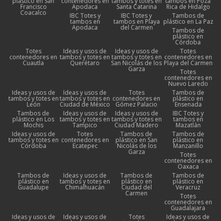
plástico en San
contenedores en
tambos y totes en
tambos en Poza
Francisco
Apodaca
Santa Catarina
Rica de Hidalgo
Coacalco
IBC Totes y
IBC Totes y
Tambos de
tambos en
tambos en Playa
plástico en La Paz
Apodaca
del Carmen
Tambos de
plástico en
Córdoba
Totes
Ideas y usos de
Ideas y usos de
Totes
contenedores en
tambos y totes en
tambos y totes en
contenedores en
Cuautla
Querétaro
San Nicolás de los
Playa del Carmen
Garza
Totes
contenedores en
Nuevo Laredo
Ideas y usos de
Ideas y usos de
Totes
Tambos de
tambos y totes en
tambos y totes en
contenedores en
plástico en
León
Ciudad de México
Gómez Palacio
Ensenada
Tambos de
Ideas y usos de
Ideas y usos de
IBC Totes y
plástico en Los
tambos y totes en
tambos y totes en
tambos en
Mochis
Tampico
Ciudad Madero
Mazatlán
Ideas y usos de
Totes
Tambos de
Tambos de
tambos y totes en
contenedores en
plástico en San
plástico en
Córdoba
Ecatepec
Nicolás de los
Manzanillo
Garza
Totes
contenedores en
Oaxaca
Tambos de
Ideas y usos de
Tambos de
Tambos de
plástico en
tambos y totes en
plástico en
plástico en
Guadalupe
Chimalhuacán
Ciudad del
Veracruz
Carmen
Totes
contenedores en
Guadalajara
Ideas y usos de
Ideas y usos de
Totes
Ideas y usos de