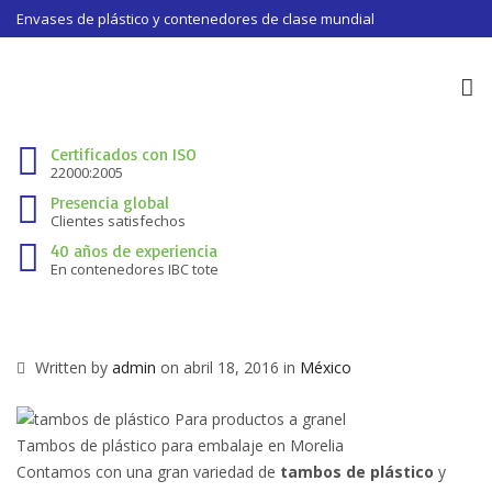
Envases de plástico y contenedores de clase mundial
To
na
Certificados con ISO
22000:2005
Presencia global
Clientes satisfechos
40 años de experiencia
En contenedores IBC tote
Written by
admin
on abril 18, 2016 in
México
Tambos de plástico para embalaje en Morelia
Contamos con una gran variedad de
tambos de plástico
y