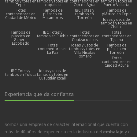
tambos y totes en
tambos y totes en
contenedores en
tambos y totes en
Tepic
Ixtapaluca
Ojo de Agua
Puerto Vallarta
Totes
Tambos de
IBC Totes y
Tambos de
contenedores en
plástico en
tambos en
plástico en Tepic
Ciudad de México
Matamoros
Torreón
Ideas y usos de
tambos y totes en
Chalco
Tambos de
IBC Totes y
Totes
Totes
plástico en
tambos en Puebla
contenedores en
contenedores en
General
Coatzacoalcos
Tijuana
Escobedo
Totes
Ideas y usos de
Tambos de
contenedores en
tambos y totes en
plástico en
La Paz
Villa Nicolás
Torreón
Romero
Totes
contenedores en
Ciudad Acuña
IBC Totes y
Ideas y usos de
tambos en Toluca
tambos y totes en
Cuautitlán Izcalli
Experiencia que da confianza
Somos una empresa de carácter internacional que cuenta con
más de 40 años de experiencia en la industria del
embalaje
y el