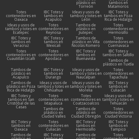
plástico en
tambos en
Torreón
Matamoros
Totes
IBC Totes y
Ideas y usos de
IBC Totes y
contenedores en
tambos en
tambos y totes en
tambos en Poza
Oaxaca
Acapulco
León
Rica de Hidalgo
Ideas y usos de
Totes
Tambos de
Totes
tambos y totes en
contenedores en
plástico en
contenedores en
Ecatepec
Reynosa
Jiutepec
Hermosillo
IBC Totes y
IBC Totes y
Tambos de
Totes
tambos en
tambos en
plástico en Villa
contenedores en
Veracruz
Mexicali
Nicolás Romero
Cuernavaca
Totes
Totes
IBC Totes y
IBC Totes y
contenedores en
contenedores en
tambos en
tambos en Saltillo
Cuautitlán Izcalli
Apodaca
Buenavista
Tambos de
plástico en Tuxtla
Tambos de
IBC Totes y
Ideas y usos de
Totes
plástico en
tambos en
tambos y totes en
contenedores en
Acapulco
Durango
Naucalpan
Tapachula
Tambos de
Ideas y usos de
Ideas y usos de
IBC Totes y
plástico en Poza
tambos y totes en
tambos y totes en
tambos en
Rica de Hidalgo
Chihuahua
Morelia
Culiacán
IBC Totes y
Totes
Totes
Ideas y usos de
tambos en San
contenedores en
contenedores en
tambos y totes en
Cristóbal de las
Ixtapaluca
Coatzacoalcos
Tehuacán
Casas
Tambos de
Tambos de
Totes
plástico en
plástico en
contenedores en
Ciudad Valles
Ciudad Obregón
Ciudad Victoria
IBC Totes y
Totes
IBC Totes y
IBC Totes y
tambos en
contenedores en
tambos en
tambos en
Oaxaca
Culiacán
Hermosillo
Tampico
Tambos de
IBC Totes y
Tambos de
Totes
plástico en
tambos en
plástico en
contenedores en