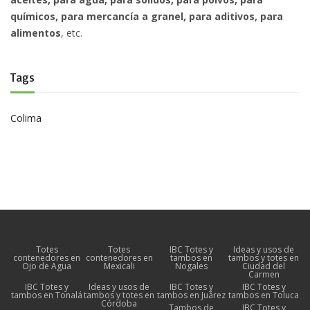
químicos, para mercancía a granel, para aditivos, para
alimentos
, etc.
Tags
Colima
Totes
Totes
IBC Totes y
Ideas y usos de
contenedores en
contenedores en
tambos en
tambos y totes en
Ojo de Agua
Mexicali
Nogales
Ciudad del
Carmen
IBC Totes y
Ideas y usos de
IBC Totes y
IBC Totes y
tambos en Tonalá
tambos y totes en
tambos en Juárez
tambos en Toluca
Córdoba
Tambos de
IBC Totes y