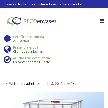
Envases de plástico y contenedores de clase mundial
Tog
nav
Certificados con ISO
22000:2005
Presencia global
Clientes satisfechos
40 años de experiencia
En contenedores IBC tote
Written by
admin
on abril 18, 2016 in
México