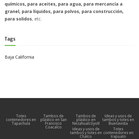
químicos, para aceites, para agua, para mercancía a
granel, para líquidos, para polvos, para construcción,
para solidos
, etc.
Tags
Baja California
Totes
Tambos de
Tambos de
Ideas y usos de
contenedores en
plástico en San
plástico en
tambos y totes en
Tapachula
Francisco
Nezahualcóyotl
Buenavista
Coacalco
Ideas y usos de
Totes
tambos y totes en
contenedores en
Chalco
Irapuato