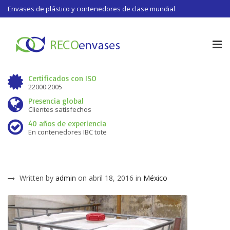
Envases de plástico y contenedores de clase mundial
Tog
nav
Certificados con ISO
22000:2005
Presencia global
Clientes satisfechos
40 años de experiencia
En contenedores IBC tote
Written by
admin
on abril 18, 2016 in
México