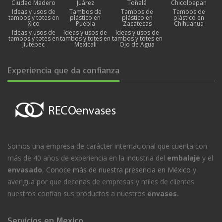
Ciudad Madero
Juárez
Tonalá
Chicoloapan
Ideas y usos de
Tambos de
Tambos de
Tambos de
tambos y totes en
plástico en
plástico en
plástico en
Xico
Puebla
Zacatecas
Chihuahua
Ideas y usos de
Ideas y usos de
Ideas y usos de
tambos y totes en
tambos y totes en
tambos y totes en
Jiutepec
Mexicali
Ojo de Agua
Experiencia que da confianza
Somos una empresa de carácter internacional que cuenta con
más de 40 años de experiencia en la industria del
embalaje
y el
envasado
,
Conoce más de nuestra presencia en México
y
averigua por que decenas de empresas y miles de clientes
nuestros confían sus productos a nuestros
envases.
Servicios en Mexico