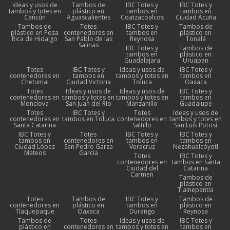
Ideas y usos de
Tambos de
IBC Totes y
IBC Totes y
tambos y totes en
plástico en
tambos en
tambos en
Cancún
Aguascalientes
Coatzacoalcos
Ciudad Acuña
Tambos de
Totes
IBC Totes y
Tambos de
plástico en Poza
contenedores en
tambos en
plástico en
Rica de Hidalgo
San Pablo de las
Reynosa
Tonalá
Salinas
IBC Totes y
Tambos de
tambos en
plástico en
Guadalajara
Uruapan
Totes
IBC Totes y
Ideas y usos de
IBC Totes y
contenedores en
tambos en
tambos y totes en
tambos en
Chetumal
Ciudad Victoria
Toluca
Oaxaca
Totes
Ideas y usos de
Ideas y usos de
IBC Totes y
contenedores en
tambos y totes en
tambos y totes en
tambos en
Monclova
San Juan del Río
Manzanillo
Guadalupe
Totes
IBC Totes y
Totes
Ideas y usos de
contenedores en
tambos en Toluca
contenedores en
tambos y totes en
Santa Catarina
Saltillo
San Luis Potosí
IBC Totes y
Totes
IBC Totes y
IBC Totes y
tambos en
contenedores en
tambos en
tambos en
Ciudad López
San Pedro Garza
Veracruz
Nezahualcóyotl
Mateos
García
Totes
IBC Totes y
contenedores en
tambos en Santa
Ciudad del
Catarina
Carmen
Tambos de
plástico en
Tlalnepantla
Totes
Tambos de
IBC Totes y
Tambos de
contenedores en
plástico en
tambos en
plástico en
Tlaquepaque
Oaxaca
Durango
Reynosa
Tambos de
Totes
Ideas y usos de
IBC Totes y
plástico en
contenedores en
tambos y totes en
tambos en