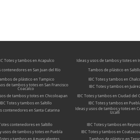
BC Totes y tambos en Acapulco
Ideas y usos de tambos y totes en 
 contenedores en San Juan del Río
Tambos de plástico en Saltill
ambos de plástico en Tampico
IBC Totes y tambos en Chalc
sos de tambos y totes en San Francisco
IBC Totes y tambos en Juáre
Coacalco
usos de tambos y totes en Chicoloapan
IBC Totes y tambos en Ciudad del
IBC Totes y tambos en Saltillo
IBC Totes y tambos en Puebl
Ideas y usos de tambos y totes en Cu
s contenedores en Santa Catarina
Izcalli
Totes contenedores en Saltillo
IBC Totes y tambos en Reyno
y usos de tambos y totes en Puebla
IBC Totes y tambos en Coatzaco
Totes y tambos en Aguascalientes
Tambos de plástico en Tepi