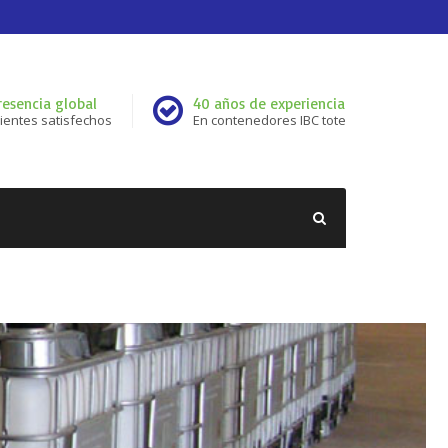
resencia global
40 años de experiencia
lientes satisfechos
En contenedores IBC tote