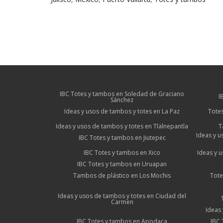
IBC Totes y tambos en Soledad de Graciano
I
Sánchez
Ideas y usos de tambos y totes en La Paz
Totes
Ideas y usos de tambos y totes en Tlalnepantla
T
Ideas y u
IBC Totes y tambos en Jiutepec
IBC Totes y tambos en Xico
Ideas y 
IBC Totes y tambos en Uruapan
Tambos de plástico en Los Mochis
Tote
Ideas y usos de tambos y totes en Ciudad del
Carmen
Ideas 
IBC Totes y tambos en Apodaca
IBC 