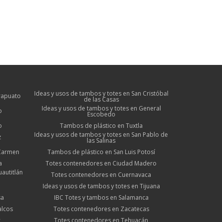
Ideas y usos de tambos y totes en San Cristóbal
Irapuato
de las Casas
Ideas y usos de tambos y totes en General
o
Escobedo
o
Tambos de plástico en Tuxtla
Ideas y usos de tambos y totes en San Pablo de
z
las Salinas
 Carmen
Tambos de plástico en San Luis Potosí
a
Totes contenedores en Ciudad Madero
autitlán
Totes contenedores en Cuernavaca
Ideas y usos de tambos y totes en Tijuana
sa
IBC Totes y tambos en Salamanca
alcos
Totes contenedores en Zacatecas
c
Totes contenedores en Tehuacán