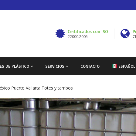
Certificados con ISO
P
22000:2005
C
ES DE PLÁSTICO
SERVICIOS
CONTACTO
ESPAÑOL
éxico
Puerto Vallarta
Totes y tambos