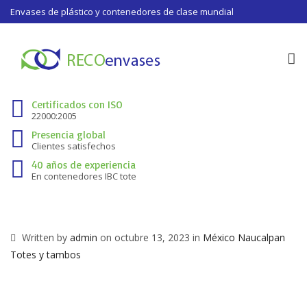
Envases de plástico y contenedores de clase mundial
To
na
Certificados con ISO
22000:2005
Presencia global
Clientes satisfechos
40 años de experiencia
En contenedores IBC tote
Written by
admin
on octubre 13, 2023 in
México
Naucalpan
Totes y tambos