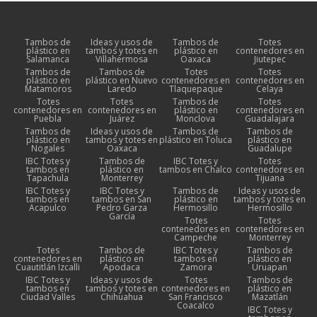
Tambos de
Ideas y usos de
Tambos de
Totes
plástico en
tambos y totes en
plástico en
contenedores en
Salamanca
Villahermosa
Oaxaca
Jiutepec
Tambos de
Tambos de
Totes
Totes
plástico en
plástico en Nuevo
contenedores en
contenedores en
Matamoros
Laredo
Tlaquepaque
Celaya
Totes
Totes
Tambos de
Totes
contenedores en
contenedores en
plástico en
contenedores en
Puebla
Juárez
Monclova
Guadalajara
Tambos de
Ideas y usos de
Tambos de
Tambos de
plástico en
tambos y totes en
plástico en Toluca
plástico en
Nogales
Oaxaca
Guadalupe
IBC Totes y
Tambos de
IBC Totes y
Totes
tambos en
plástico en
tambos en Chalco
contenedores en
Tapachula
Monterrey
Tijuana
IBC Totes y
IBC Totes y
Tambos de
Ideas y usos de
tambos en
tambos en San
plástico en
tambos y totes en
Acapulco
Pedro Garza
Hermosillo
Hermosillo
García
Totes
Totes
contenedores en
contenedores en
Campeche
Monterrey
Totes
Tambos de
IBC Totes y
Tambos de
contenedores en
plástico en
tambos en
plástico en
Cuautitlán Izcalli
Apodaca
Zamora
Uruapan
IBC Totes y
Ideas y usos de
Totes
Tambos de
tambos en
tambos y totes en
contenedores en
plástico en
Ciudad Valles
Chihuahua
San Francisco
Mazatlán
Coacalco
IBC Totes y