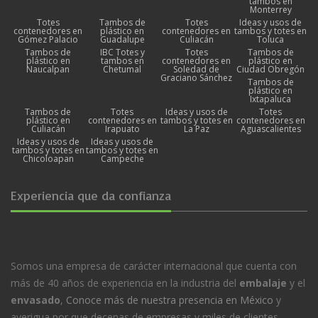
tambos en
Monterrey
Totes
Tambos de
Totes
Ideas y usos de
contenedores en
plástico en
contenedores en
tambos y totes en
Gómez Palacio
Guadalupe
Culiacán
Toluca
Tambos de
IBC Totes y
Totes
Tambos de
plástico en
tambos en
contenedores en
plástico en
Naucalpan
Chetumal
Soledad de
Ciudad Obregón
Graciano Sánchez
Tambos de
plástico en
Ixtapaluca
Tambos de
Totes
Ideas y usos de
Totes
plástico en
contenedores en
tambos y totes en
contenedores en
Culiacán
Irapuato
La Paz
Aguascalientes
Ideas y usos de
Ideas y usos de
tambos y totes en
tambos y totes en
Chicoloapan
Campeche
Experiencia que da confianza
Somos una empresa de carácter internacional que cuenta con
más de 40 años de experiencia en la industria del
embalaje
y el
envasado
,
Conoce más de nuestra presencia en México
y
averigua por que decenas de empresas y miles de clientes